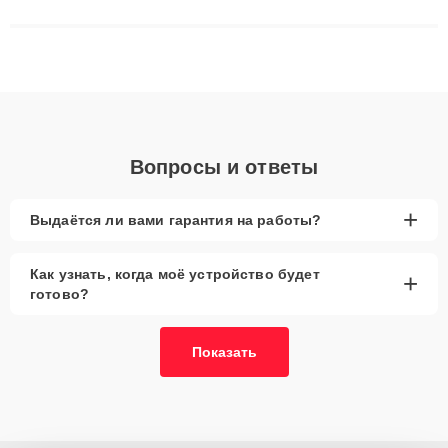
сложные случаи: от замены матриц и материнских плат до
ремонта после залития и восстановления данных. Благодаря
высокой квалификации и ответственному подходу клиенты
получают быстрый, качественный ремонт и понятные
объяснения по результатам диагностики.
Вопросы и ответы
+
Выдаётся ли вами гарантия на работы?
Как узнать, когда моё устройство будет
+
готово?
Показать