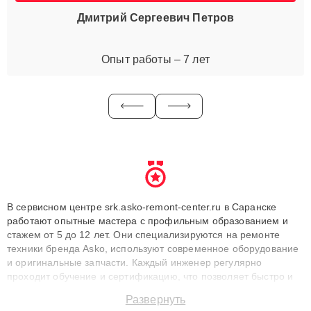
Дмитрий Сергеевич Петров
Опыт работы – 7 лет
В сервисном центре srk.asko-remont-center.ru в Саранске
работают опытные мастера с профильным образованием и
стажем от 5 до 12 лет. Они специализируются на ремонте
техники бренда Asko, используют современное оборудование
и оригинальные запчасти. Каждый инженер регулярно
проходит обучение и сертификацию, что позволяет быстро и
точноdiagnostikировать поломки и восстанавливать технику с
Развернуть
сохранением гарантии до 3 лет. Наши мастера решают