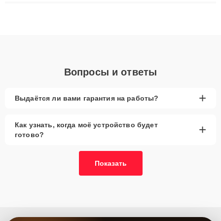
ремонта после залития и восстановления данных. Благодаря
высокой квалификации и ответственному подходу клиенты
получают быстрый, качественный ремонт и понятные
объяснения по результатам диагностики.
Вопросы и ответы
+
Выдаётся ли вами гарантия на работы?
Как узнать, когда моё устройство будет
+
готово?
Показать