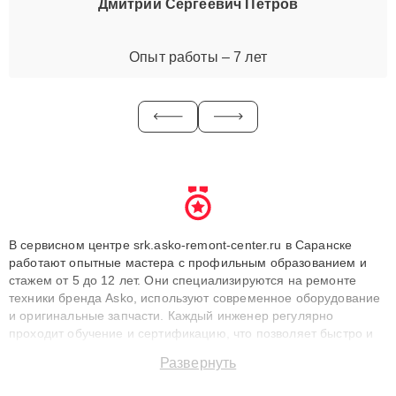
Дмитрий Сергеевич Петров
Опыт работы – 7 лет
В сервисном центре srk.asko-remont-center.ru в Саранске
работают опытные мастера с профильным образованием и
стажем от 5 до 12 лет. Они специализируются на ремонте
техники бренда Asko, используют современное оборудование
и оригинальные запчасти. Каждый инженер регулярно
проходит обучение и сертификацию, что позволяет быстро и
точноdiagnostikировать поломки и восстанавливать технику с
Развернуть
сохранением гарантии до 3 лет. Наши мастера решают
сложные случаи: от замены матриц и материнских плат до