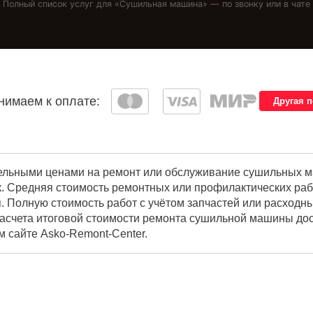
Полный список услуг для «
Сушильная машина
» — по звонку или в чате
имаем к оплате:
Другая 
ельными ценами на ремонт или обслуживание сушильных ма
. Средняя стоимость ремонтных или профилактических рабо
. Полную стоимость работ с учётом запчастей или расходн
расчета итоговой стоимости ремонта сушильной машины дос
м сайте Asko-Remont-Center.