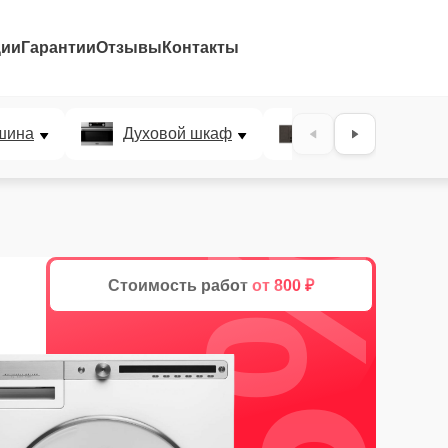
ции
Гарантии
Отзывы
Контакты
шина
Духовой шкаф
Варочная панел
25%
Стоимость работ
от 800 ₽