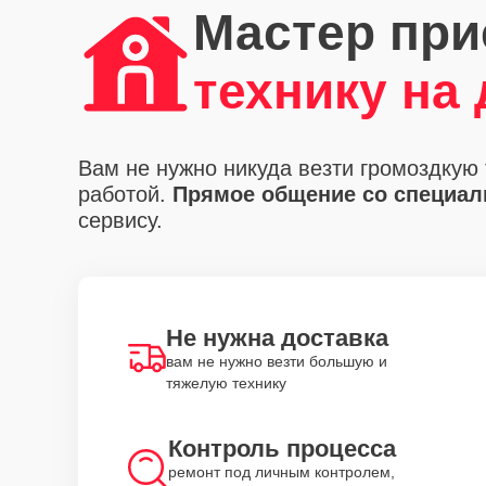
Мастер при
технику на
Вам не нужно никуда везти громоздкую 
работой.
Прямое общение со специали
сервису.
Не нужна доставка
вам не нужно везти большую и
тяжелую технику
Контроль процесса
ремонт под личным контролем,