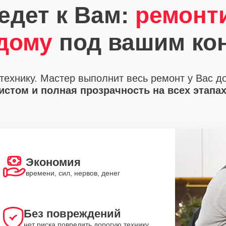
едет к Вам:
ремонт
 дому
под вашим ко
технику. Мастер выполнит весь ремонт у Вас д
стом и полная прозрачность на всех этапа
Экономия
времени, сил, нервов, денег
Без повреждений
нет риска повредить дорогую технику