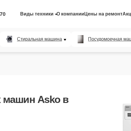
-70
Виды техники
О компании
Цены на ремонт
Ак
Стиральная машина
Посудомоечная ма
 машин Asko
в