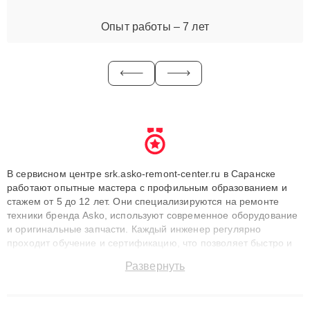
Опыт работы – 7 лет
В сервисном центре srk.asko-remont-center.ru в Саранске
работают опытные мастера с профильным образованием и
стажем от 5 до 12 лет. Они специализируются на ремонте
техники бренда Asko, используют современное оборудование
и оригинальные запчасти. Каждый инженер регулярно
проходит обучение и сертификацию, что позволяет быстро и
точноdiagnostikировать поломки и восстанавливать технику с
Развернуть
сохранением гарантии до 3 лет. Наши мастера решают
сложные случаи: от замены матриц и материнских плат до
ремонта после залития и восстановления данных. Благодаря