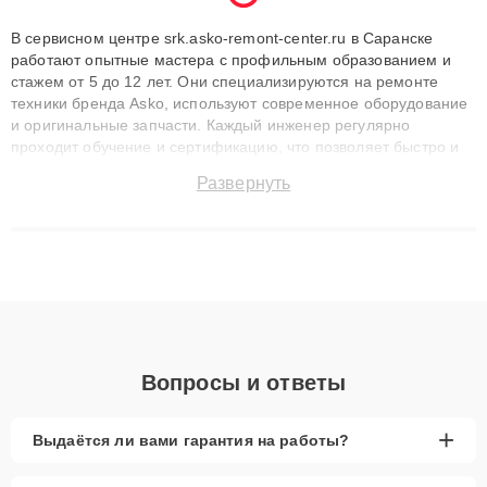
В сервисном центре srk.asko-remont-center.ru в Саранске
работают опытные мастера с профильным образованием и
стажем от 5 до 12 лет. Они специализируются на ремонте
техники бренда Asko, используют современное оборудование
и оригинальные запчасти. Каждый инженер регулярно
проходит обучение и сертификацию, что позволяет быстро и
точноdiagnostikировать поломки и восстанавливать технику с
Развернуть
сохранением гарантии до 3 лет. Наши мастера решают
сложные случаи: от замены матриц и материнских плат до
ремонта после залития и восстановления данных. Благодаря
высокой квалификации и ответственному подходу клиенты
получают быстрый, качественный ремонт и понятные
объяснения по результатам диагностики.
Вопросы и ответы
+
Выдаётся ли вами гарантия на работы?