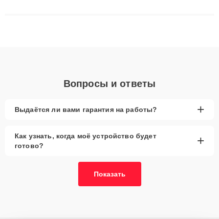
сложные случаи: от замены матриц и материнских плат до
ремонта после залития и восстановления данных. Благодаря
высокой квалификации и ответственному подходу клиенты
получают быстрый, качественный ремонт и понятные
объяснения по результатам диагностики.
Вопросы и ответы
+
Выдаётся ли вами гарантия на работы?
Как узнать, когда моё устройство будет
+
готово?
Показать