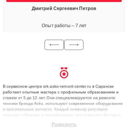
Дмитрий Сергеевич Петров
Опыт работы – 7 лет
В сервисном центре srk.asko-remont-center.ru в Саранске
работают опытные мастера с профильным образованием и
стажем от 5 до 12 лет. Они специализируются на ремонте
техники бренда Asko, используют современное оборудование
и оригинальные запчасти. Каждый инженер регулярно
проходит обучение и сертификацию, что позволяет быстро и
точноdiagnostikировать поломки и восстанавливать технику с
Развернуть
сохранением гарантии до 3 лет. Наши мастера решают