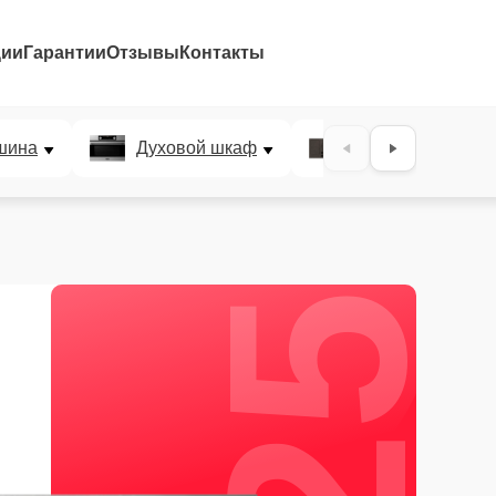
ции
Гарантии
Отзывы
Контакты
25%
шина
Духовой шкаф
Варочная панел