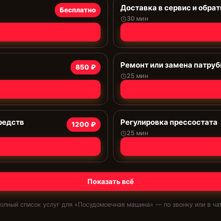
Доставка в сервис и обрат
Бесплатно
30 мин
Ремонт или замена патруб
850 ₽
25 мин
редств
Регулировка прессостата
1200 ₽
25 мин
Показать всё
олный список услуг для «
Посудомоечная машина
» — по звонку или в ча