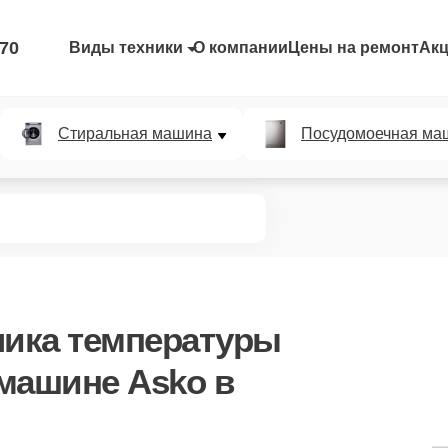
-70
Виды техники
О компании
Цены на ремонт
Ак
Стиральная машина
Посудомоечная ма
чика температуры
машине Asko в