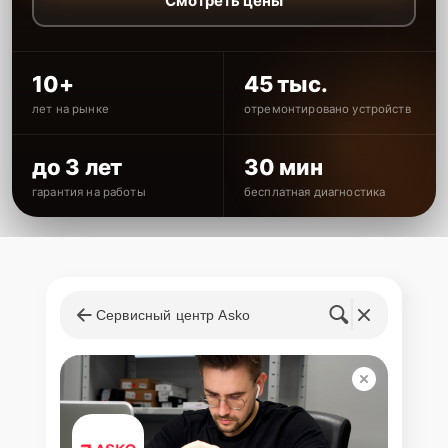
Смотреть цены
10+
45 тыс.
лет на рынке
отремонтировано устройств
до 3 лет
30 мин
гарантия на работы
бесплатная диагностика
Сервисный центр Asko