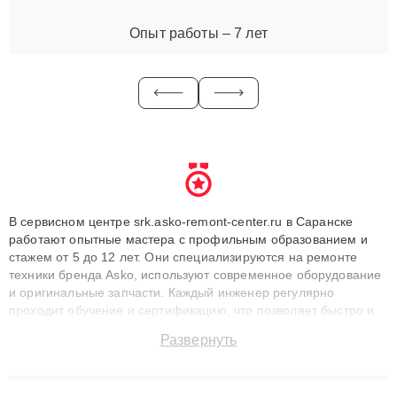
Опыт работы – 7 лет
В сервисном центре srk.asko-remont-center.ru в Саранске
работают опытные мастера с профильным образованием и
стажем от 5 до 12 лет. Они специализируются на ремонте
техники бренда Asko, используют современное оборудование
и оригинальные запчасти. Каждый инженер регулярно
проходит обучение и сертификацию, что позволяет быстро и
точноdiagnostikировать поломки и восстанавливать технику с
Развернуть
сохранением гарантии до 3 лет. Наши мастера решают
сложные случаи: от замены матриц и материнских плат до
ремонта после залития и восстановления данных. Благодаря