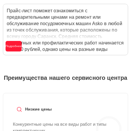
Прайс-лист поможет ознакомиться с
предварительными ценами на ремонт или
обслуживание посудомоечных машин Asko в любой
из точек обслуживания, которые расположены по
всему городу Саранск. Средняя стоимость
ремонтных или профилактических работ начинается
Подробнее
от 1600 рублей, однако цены на разные виды
комплектующих могут различаться. Полную
стоимость работ с учётом запчастей или расходных
материалов необходимо уточнять со специалистом
службы заботы о клиентах. Для расчета итоговой
Преимущества нашего сервисного центра
стоимости ремонта посудомоечной машины
достаточно позвонить по телефону горячей линии
+7 (800) 301-53-70
или оставить заявку на нашем
сайте Asko-Remont-Center.
Низкие цены
Конкурентные цены на все виды работ и типы
комплектующих