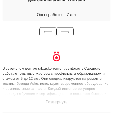
Опыт работы – 7 лет
В сервисном центре srk.asko-remont-center.ru в Саранске
работают опытные мастера с профильным образованием и
стажем от 5 до 12 лет. Они специализируются на ремонте
техники бренда Asko, используют современное оборудование
и оригинальные запчасти. Каждый инженер регулярно
проходит обучение и сертификацию, что позволяет быстро и
точноdiagnostikировать поломки и восстанавливать технику с
Развернуть
сохранением гарантии до 3 лет. Наши мастера решают
сложные случаи: от замены матриц и материнских плат до