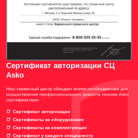
Сертификат авторизации СЦ
Asko
Наш сервисный центр обладает всеми необходимыми для
осуществления профессионального ремонта техники Asko
сертификатами:
Сертификат авторизации
Сертификаты на оборудование
Сертификаты на комплектующие
Сертификат у каждого специалиста