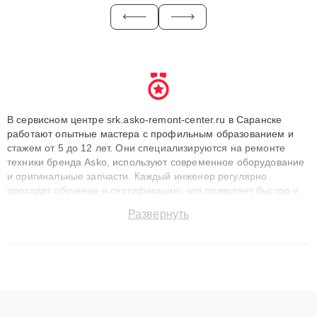
В сервисном центре srk.asko-remont-center.ru в Саранске
работают опытные мастера с профильным образованием и
стажем от 5 до 12 лет. Они специализируются на ремонте
техники бренда Asko, используют современное оборудование
и оригинальные запчасти. Каждый инженер регулярно
проходит обучение и сертификацию, что позволяет быстро и
точноdiagnostikировать поломки и восстанавливать технику с
Развернуть
сохранением гарантии до 3 лет. Наши мастера решают
сложные случаи: от замены матриц и материнских плат до
ремонта после залития и восстановления данных. Благодаря
высокой квалификации и ответственному подходу клиенты
получают быстрый, качественный ремонт и понятные
объяснения по результатам диагностики.