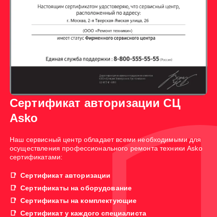
Сертификат авторизации СЦ
Asko
Наш сервисный центр обладает всеми необходимыми для
осуществления профессионального ремонта техники Asko
сертификатами:
Сертификат авторизации
Сертификаты на оборудование
Сертификаты на комплектующие
Сертификат у каждого специалиста