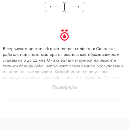
В сервисном центре srk.asko-remont-center.ru в Саранске
работают опытные мастера с профильным образованием и
стажем от 5 до 12 лет. Они специализируются на ремонте
техники бренда Asko, используют современное оборудование
и оригинальные запчасти. Каждый инженер регулярно
проходит обучение и сертификацию, что позволяет быстро и
точноdiagnostikировать поломки и восстанавливать технику с
Развернуть
сохранением гарантии до 3 лет. Наши мастера решают
сложные случаи: от замены матриц и материнских плат до
ремонта после залития и восстановления данных. Благодаря
высокой квалификации и ответственному подходу клиенты
получают быстрый, качественный ремонт и понятные
объяснения по результатам диагностики.