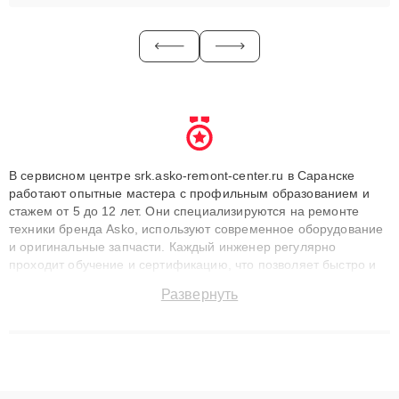
В сервисном центре srk.asko-remont-center.ru в Саранске
работают опытные мастера с профильным образованием и
стажем от 5 до 12 лет. Они специализируются на ремонте
техники бренда Asko, используют современное оборудование
и оригинальные запчасти. Каждый инженер регулярно
проходит обучение и сертификацию, что позволяет быстро и
точноdiagnostikировать поломки и восстанавливать технику с
Развернуть
сохранением гарантии до 3 лет. Наши мастера решают
сложные случаи: от замены матриц и материнских плат до
ремонта после залития и восстановления данных. Благодаря
высокой квалификации и ответственному подходу клиенты
получают быстрый, качественный ремонт и понятные
объяснения по результатам диагностики.