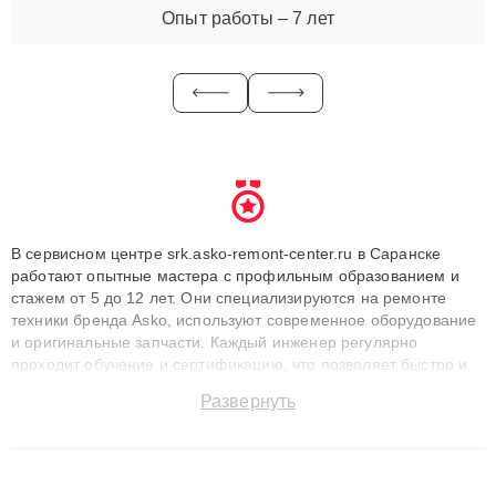
Опыт работы – 7 лет
В сервисном центре srk.asko-remont-center.ru в Саранске
работают опытные мастера с профильным образованием и
стажем от 5 до 12 лет. Они специализируются на ремонте
техники бренда Asko, используют современное оборудование
и оригинальные запчасти. Каждый инженер регулярно
проходит обучение и сертификацию, что позволяет быстро и
точноdiagnostikировать поломки и восстанавливать технику с
Развернуть
сохранением гарантии до 3 лет. Наши мастера решают
сложные случаи: от замены матриц и материнских плат до
ремонта после залития и восстановления данных. Благодаря
высокой квалификации и ответственному подходу клиенты