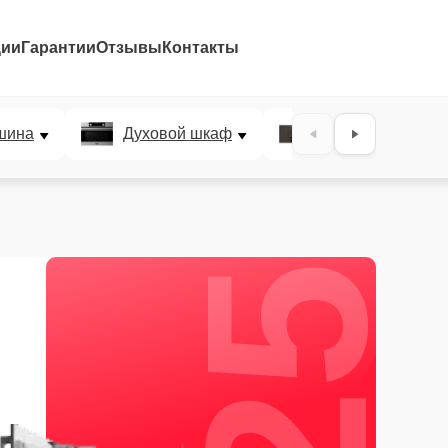
ции
Гарантии
Отзывы
Контакты
25%
шина
Духовой шкаф
Варочная панел