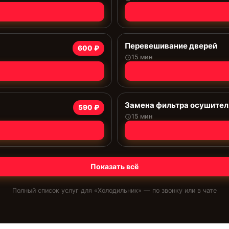
Перевешивание дверей
600 ₽
15 мин
Замена фильтра осушител
590 ₽
15 мин
Показать всё
Полный список услуг для «
Холодильник
» — по звонку или в чате