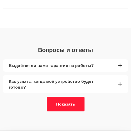
сложные случаи: от замены матриц и материнских плат до
ремонта после залития и восстановления данных. Благодаря
высокой квалификации и ответственному подходу клиенты
получают быстрый, качественный ремонт и понятные
объяснения по результатам диагностики.
Вопросы и ответы
+
Выдаётся ли вами гарантия на работы?
Как узнать, когда моё устройство будет
+
готово?
Показать