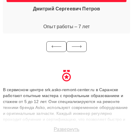
Дмитрий Сергеевич Петров
Опыт работы – 7 лет
В сервисном центре srk.asko-remont-center.ru в Саранске
работают опытные мастера с профильным образованием и
стажем от 5 до 12 лет. Они специализируются на ремонте
техники бренда Asko, используют современное оборудование
и оригинальные запчасти. Каждый инженер регулярно
проходит обучение и сертификацию, что позволяет быстро и
точноdiagnostikировать поломки и восстанавливать технику с
Развернуть
сохранением гарантии до 3 лет. Наши мастера решают